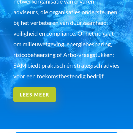
netwerkorganisatie van ervaren
adviseurs, die organisaties ondersteunen
bij het verbeteren van duurzaamheid,
veiligheid en compliance. Of het nu gaat
om milieuwetgeving, energiebesparing,
risicobeheersing of Arbo-vraagstukken:
SAM biedt praktisch én strategisch advies
voor een toekomstbestendig bedrijf.
LEES MEER