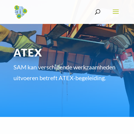
ATEX
SAM kan verschillende werkzaamheden
uitvoeren betreft ATEX-begeleiding.