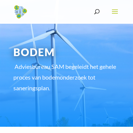
BODEM
Adviesbureau SAM begeleidt het gehele
proces van bodemonderzoek tot
saneringsplan.