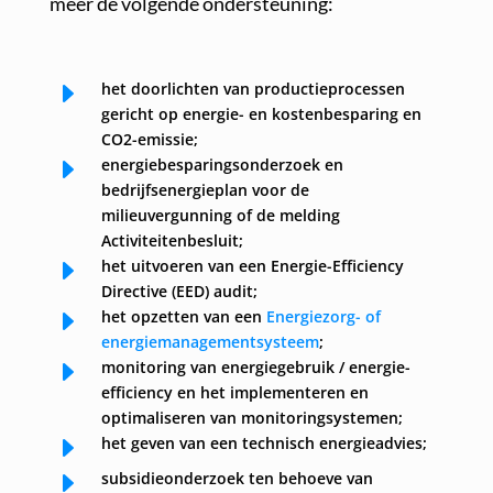
meer de volgende ondersteuning:
E
het doorlichten van productieprocessen
gericht op energie- en kostenbesparing en
CO2-emissie;
E
energiebesparingsonderzoek en
bedrijfsenergieplan voor de
milieuvergunning of de melding
Activiteitenbesluit;
E
het uitvoeren van een Energie-Efficiency
Directive (EED) audit;
E
het opzetten van een
Energiezorg- of
energiemanagementsysteem
;
E
monitoring van energiegebruik / energie-
efficiency en het implementeren en
optimaliseren van monitoringsystemen;
E
het geven van een technisch energieadvies;
E
subsidieonderzoek ten behoeve van