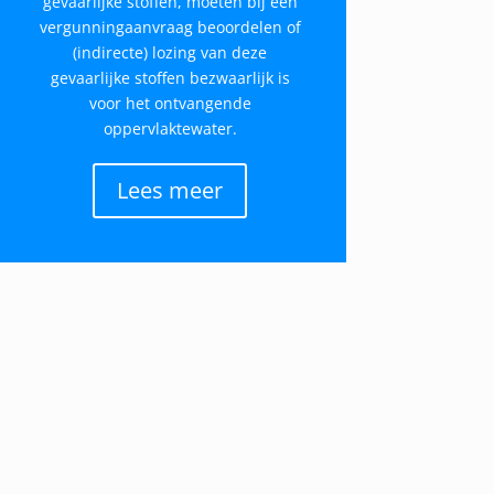
gevaarlijke stoffen, moeten bij een
vergunningaanvraag beoordelen of
(indirecte) lozing van deze
gevaarlijke stoffen bezwaarlijk is
voor het ontvangende
oppervlaktewater.
Lees meer