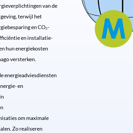
rgieverplichtingen van de
tgeving, terwijl het
ergiebesparing en CO₂-
ficiëntie en installatie-
een hun energiekosten
mago versterken.
de energieadviesdiensten
energie- en
in
en
anisaties om maximale
alen. Zo realiseren