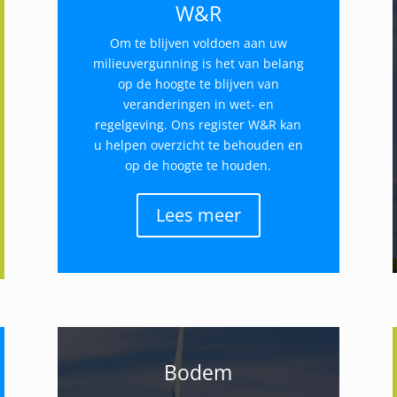
W&R
Om te blijven voldoen aan uw
milieuvergunning is het van belang
op de hoogte te blijven van
veranderingen in wet- en
regelgeving. Ons register W&R kan
u helpen overzicht te behouden en
op de hoogte te houden.
Lees meer
Bodem