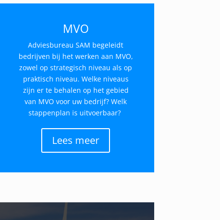
MVO
Adviesbureau SAM begeleidt
bedrijven bij het werken aan MVO,
zowel op strategisch niveau als op
praktisch niveau. Welke niveaus
zijn er te behalen op het gebied
van MVO voor uw bedrijf? Welk
stappenplan is uitvoerbaar?
Lees meer