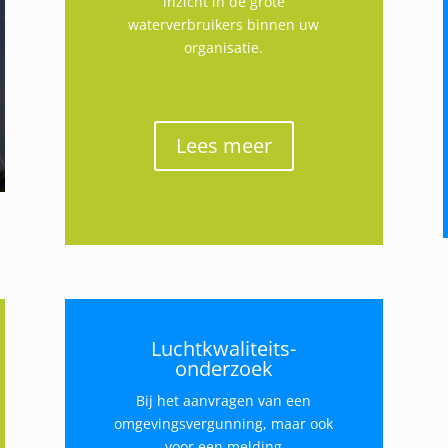
inzicht in de grote
waterverbruikers binnen uw
organisatie.
Lees meer
Luchtkwaliteits-
onderzoek
Bij het aanvragen van een
omgevingsvergunning, maar ook
voor een melding