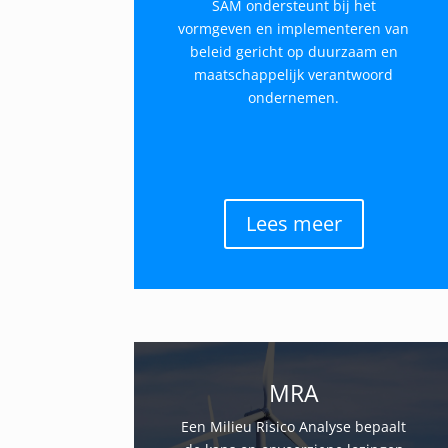
SAM ondersteunt bij het
vormgeven en implementeren van
beleid gericht op duurzaam en
maatschappelijk verantwoord
ondernemen.
Lees meer
MRA
Een Milieu Risico Analyse bepaalt