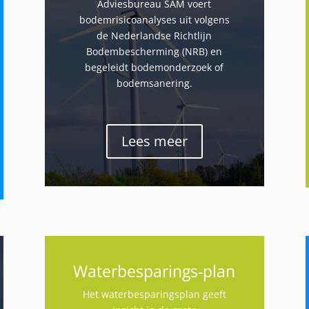
Adviesbureau SAM voert
bodemrisicoanalyses uit volgens
de Nederlandse Richtlijn
Bodembescherming (NRB) en
begeleidt bodemonderzoek of
bodemsanering.
Lees meer
Waterbesparings-plan
Het waterbesparingsplan geeft