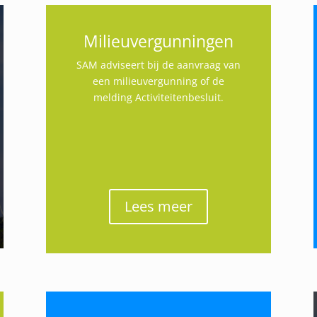
Milieuvergunningen
SAM adviseert bij de aanvraag van
een milieuvergunning of de
melding Activiteitenbesluit.
Lees meer