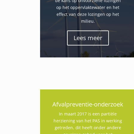
de kans op onvoorziene lozingen
op het oppervlaktewater en het
effect van deze lozingen op het
milieu.
Lees meer
Afvalpreventie-onderzoek
In maart 2017 is een partiële
herziening van het PAS in werking
getreden, dit heeft onder andere