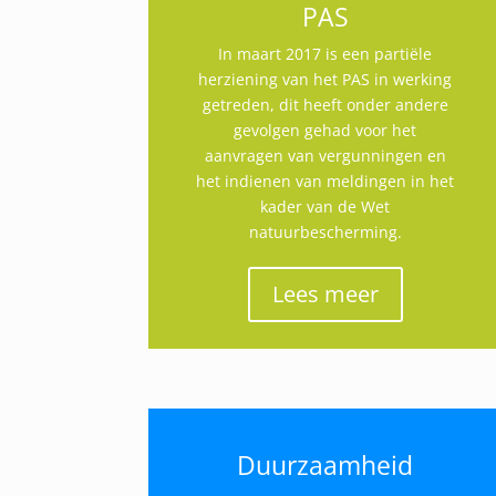
PAS
In maart 2017 is een partiële
herziening van het PAS in werking
getreden, dit heeft onder andere
gevolgen gehad voor het
aanvragen van vergunningen en
het indienen van meldingen in het
kader van de Wet
natuurbescherming.
Lees meer
Duurzaamheid