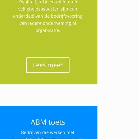
Kwaliteit, arbo en milieu- en
veiligheidsaspecten zijn een
onderdeel van de bedrijfsvoering
van iedere onderneming of
organisatie.
Lees meer
ABM toets
Bedrijven die werken met