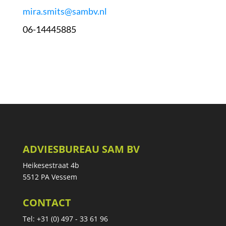
mira.smits@sambv.nl
06-14445885
ADVIESBUREAU SAM BV
Heikesestraat 4b
5512 PA Vessem
CONTACT
Tel: +31 (0) 497 - 33 61 96