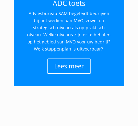
ADC toets
Adviesbureau SAM begeleidt bedrijven
bij het werken aan MVO, zowel op
strategisch niveau als op praktisch
niveau. Welke niveaus zijn er te behalen
op het gebied van MVO voor uw bedrijf?
Welk stappenplan is uitvoerbaar?
Lees meer