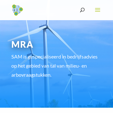
MRA
SAM is gespecialiseerd in bedrijfsadvies
op het gebied van tal van milieu- en
arbovraagstukken.