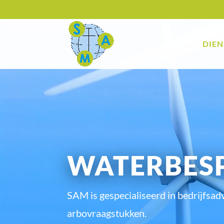
DIEN
WATERBES
SAM is gespecialiseerd in bedrijfsadv
arbovraagstukken.