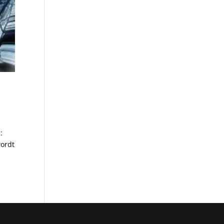
:
wordt